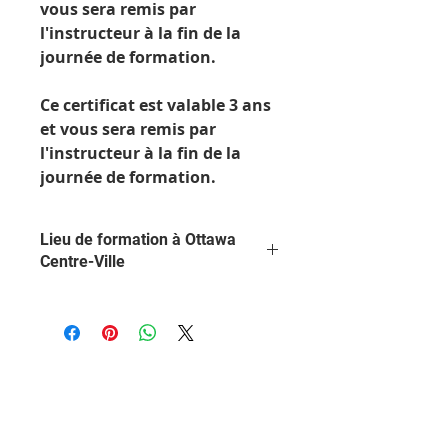
vous sera remis par
l'instructeur à la fin de la
journée de formation.
Ce certificat est valable 3 ans
et vous sera remis par
l'instructeur à la fin de la
journée de formation.
Lieu de formation à Ottawa
Centre-Ville
Ce cours se déroule de 9h à 17h à
l'hôtel Holiday Inn Express, 235
King Edward Ave. La formation se
déroulera dans l'une des grandes
salles de conférence de l'hôtel,
équipée de chaises, de tables et
d'un système de présentation. Vous
aurez une pause de 15 minutes le